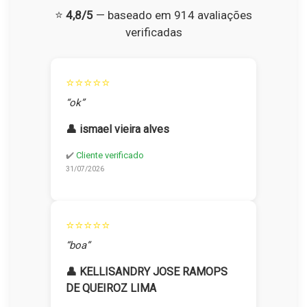
⭐
4,8/5
— baseado em 914 avaliações
verificadas
⭐⭐⭐⭐⭐
“ok”
👤 ismael vieira alves
✔️
Cliente verificado
31/07/2026
⭐⭐⭐⭐⭐
“boa”
👤 KELLISANDRY JOSE RAMOPS
DE QUEIROZ LIMA