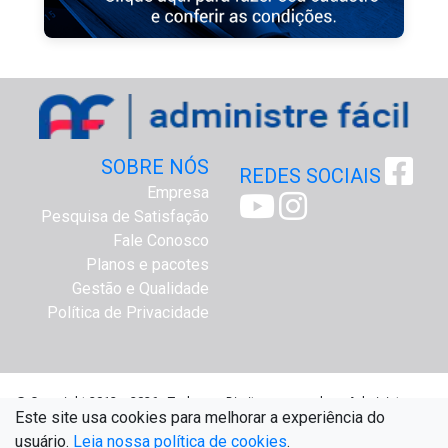
SOBRE NÓS
REDES SOCIAIS
Empresa
Pesquisa de Satisfação
Fale Conosco
Planos e pacotes
Gestão e Qualidade
Política de Privacidade
@ Copyright 2012 a 2026 - Todos os Direitos reservados - Administre
Este site usa cookies para melhorar a experiência do
Fácil Assessoria Online - www.administrefacil.com.br
usuário.
Leia nossa política de cookies
.