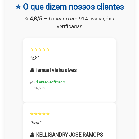
⭐ O que dizem nossos clientes
⭐
4,8/5
— baseado em 914 avaliações
verificadas
⭐⭐⭐⭐⭐
“ok”
👤 ismael vieira alves
✔️
Cliente verificado
31/07/2026
⭐⭐⭐⭐⭐
“boa”
👤 KELLISANDRY JOSE RAMOPS