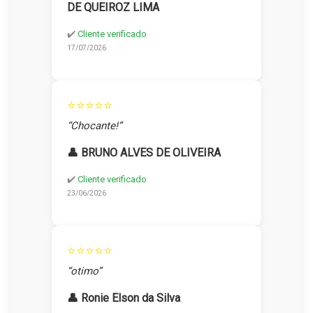
DE QUEIROZ LIMA
✔️
Cliente verificado
17/07/2026
⭐⭐⭐⭐⭐
“Chocante!”
👤 BRUNO ALVES DE OLIVEIRA
✔️
Cliente verificado
23/06/2026
⭐⭐⭐⭐⭐
“otimo”
👤 Ronie Elson da Silva