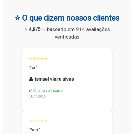
⭐ O que dizem nossos clientes
⭐
4,8/5
— baseado em 914 avaliações
verificadas
⭐⭐⭐⭐⭐
“ok”
👤 ismael vieira alves
✔️
Cliente verificado
31/07/2026
⭐⭐⭐⭐⭐
“boa”