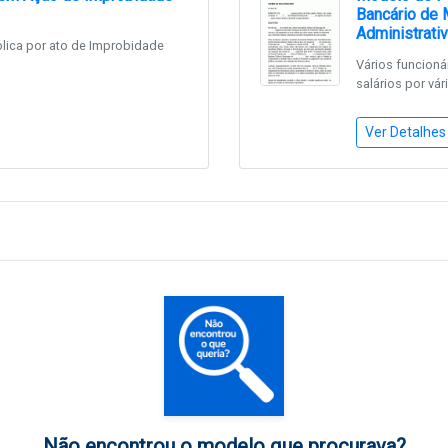
Bancário de 
Administrati
lica por ato de Improbidade
Vários funcion
salários por vár
Ver Detalhes
Não encontrou o modelo que procurava?