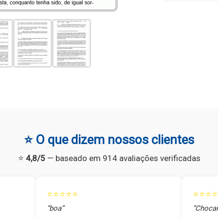
⭐ O que dizem nossos clientes
⭐
4,8/5
— baseado em 914 avaliações verificadas
⭐⭐⭐⭐⭐
⭐⭐⭐⭐
“boa”
“Chocan