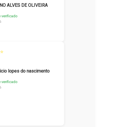
NO ALVES DE OLIVEIRA
e verificado
6
⭐
icio lopes do nascimento
e verificado
6