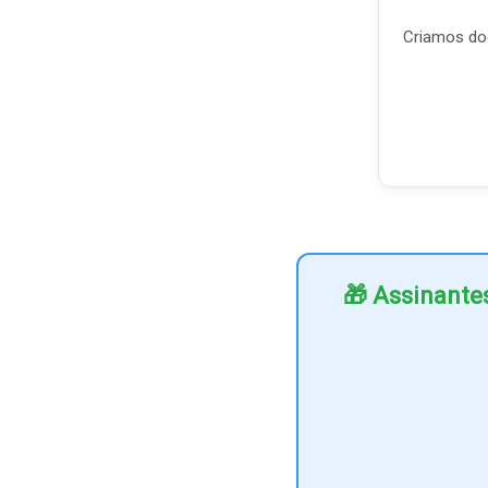
Criamos doc
🎁 Assinante