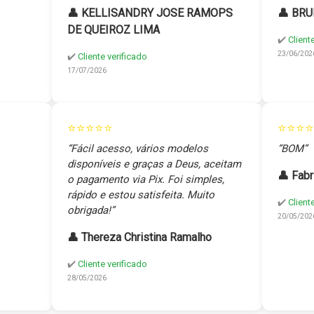
👤 KELLISANDRY JOSE RAMOPS
👤 BRU
DE QUEIROZ LIMA
✔️
Client
23/06/202
✔️
Cliente verificado
17/07/2026
⭐⭐⭐⭐⭐
⭐⭐⭐⭐
“Fácil acesso, vários modelos
“BOM”
disponíveis e graças a Deus, aceitam
👤 Fabr
o pagamento via Pix. Foi simples,
rápido e estou satisfeita. Muito
✔️
Client
obrigada!”
20/05/202
👤 Thereza Christina Ramalho
✔️
Cliente verificado
28/05/2026