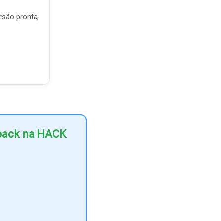
rsão pronta,
hback na HACK